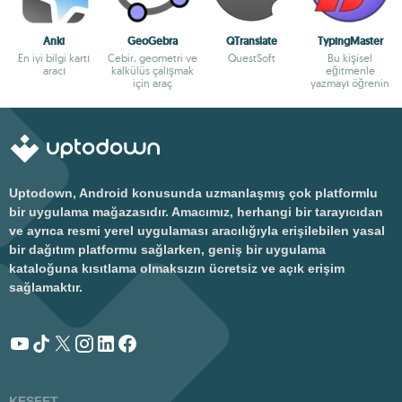
Anki
GeoGebra
QTranslate
TypingMaster
En iyi bilgi kartı
Cebir, geometri ve
QuestSoft
Bu kişisel
aracı
kalkülüs çalışmak
eğitmenle
için araç
yazmayı öğrenin
Uptodown, Android konusunda uzmanlaşmış çok platformlu
bir uygulama mağazasıdır. Amacımız, herhangi bir tarayıcıdan
ve ayrıca resmi yerel uygulaması aracılığıyla erişilebilen yasal
bir dağıtım platformu sağlarken, geniş bir uygulama
kataloğuna kısıtlama olmaksızın ücretsiz ve açık erişim
sağlamaktır.
KEŞFET