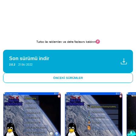
Turbo ile reklamları ve daha fazlasını kaldırın
Son sürümü indir
2.0.2
21 Eki 2022
ÖNCEKI SÜRÜMLER