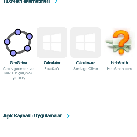
TuxMath alternatifleri
GeoGebra
Calculator
Calculiware
HelpSmith
Cebir, geometri ve
RoadSoft
Santiago Oliver
HelpSmith.com
kalkülüs çalışmak
için araç
Açık Kaynaklı Uygulamalar