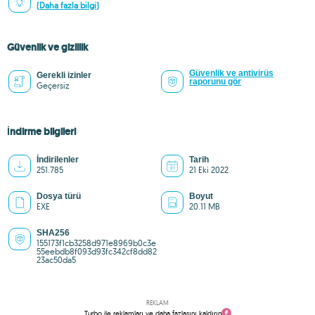
(Daha fazla bilgi)
Güvenlik ve gizlilik
Güvenlik ve antivirüs
Gerekli izinler
raporunu gör
Geçersiz
İndirme bilgileri
İndirilenler
Tarih
251.785
21 Eki 2022
Dosya türü
Boyut
EXE
20.11 MB
SHA256
155173f1cb3258d971e8969b0c3e
55eebdb8f093d93fc342cf8dd82
23ac50da5
REKLAM
Turbo ile reklamları ve daha fazlasını kaldırın