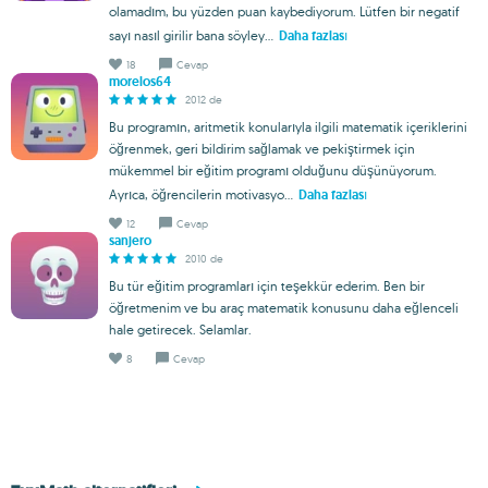
olamadım, bu yüzden puan kaybediyorum. Lütfen bir negatif
sayı nasıl girilir bana söyley...
Daha fazlası
18
Cevap
morelos64
2012 de
Bu programın, aritmetik konularıyla ilgili matematik içeriklerini
öğrenmek, geri bildirim sağlamak ve pekiştirmek için
mükemmel bir eğitim programı olduğunu düşünüyorum.
Ayrıca, öğrencilerin motivasyo...
Daha fazlası
12
Cevap
sanjero
2010 de
Bu tür eğitim programları için teşekkür ederim. Ben bir
öğretmenim ve bu araç matematik konusunu daha eğlenceli
hale getirecek. Selamlar.
8
Cevap