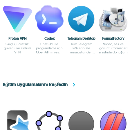
Proton VPN
Codex
Telegram Desktop
FormatFactory
Güçlü, ücretsiz,
ChatGPT ile
Tüm Telegram
Video, ses ve
güvenli ve sınırsız
programlama için
kişilerinizle
görüntü formatları
VPN
OpenAI’nin resmî
masaüstünden
arasında dönüşüm
eşlikçisi
konuşun
Eğitim uygulamalarını keşfedin