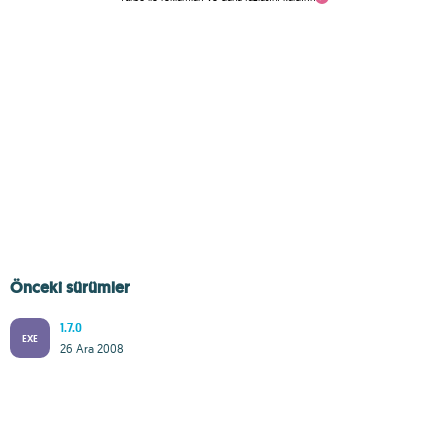
Önceki sürümler
1.7.0
EXE
26 Ara 2008