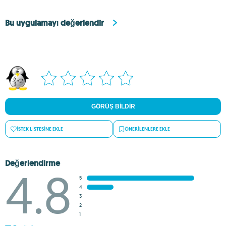
Bu uygulamayı değerlendir
GÖRÜŞ BILDIR
İSTEK LISTESINE EKLE
ÖNERILENLERE EKLE
Değerlendirme
4.8
5
4
3
2
1