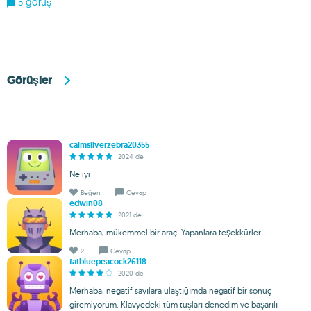
5 görüş
Görüşler
calmsilverzebra20355
2024 de
Ne iyi
Beğen
Cevap
edwin08
2021 de
Merhaba, mükemmel bir araç. Yapanlara teşekkürler.
2
Cevap
fatbluepeacock26118
2020 de
Merhaba, negatif sayılara ulaştığımda negatif bir sonuç
giremiyorum. Klavyedeki tüm tuşları denedim ve başarılı