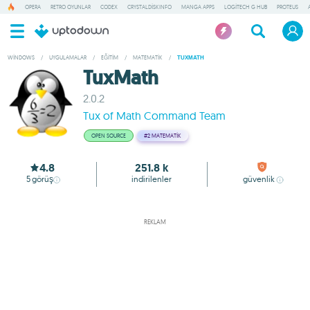
OPERA
RETRO OYUNLAR
CODEX
CRYSTALDISKINFO
MANGA APPS
LOGITECH G HUB
PROTEUS
WINDOWS
/
UYGULAMALAR
/
EĞITIM
/
MATEMATIK
/
TUXMATH
TuxMath
2.0.2
Tux of Math Command Team
OPEN SOURCE
#2
MATEMATIK
4.8
251.8 k
5
görüş
indirilenler
güvenlik
REKLAM